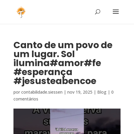
Canto de um povo de
um lugar. Sol
ilumina#amor#fe
#esperança
#jesusteabencoe
por
contabilidade.siessen
|
nov 19, 2025
|
Blog
|
0
comentários