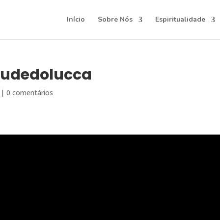
Início
Sobre Nós
Espiritualidade
audedolucca
|
0 comentários