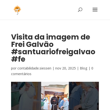
Visita da imagem de
Frei Galvão
#santuariofreigalvao
#fe
por
contabilidade.siessen
|
nov 20, 2025
|
Blog
|
0
comentários